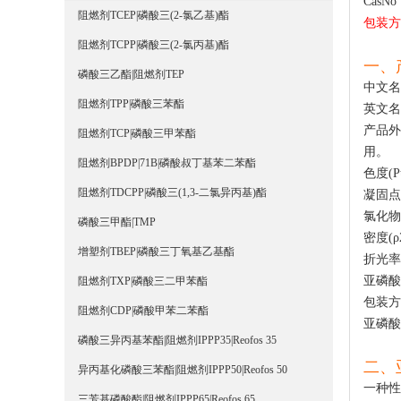
CasNo
阻燃剂TCEP|磷酸三(2-氯乙基)酯
包装方式
阻燃剂TCPP|磷酸三(2-氯丙基)酯
一、
磷酸三乙酯|阻燃剂TEP
中文名
阻燃剂TPP|磷酸三苯酯
英文名:T
产品外
阻燃剂TCP|磷酸三甲苯酯
用。
阻燃剂BPDP|71B|磷酸叔丁基苯二苯酯
色度(Pt
阻燃剂TDCPP|磷酸三(1,3-二氯异丙基)酯
凝固点°
氯化物(C
磷酸三甲酯|TMP
密度(ρ25
增塑剂TBEP|磷酸三丁氧基乙基酯
折光率(η
亚
磷酸
阻燃剂TXP|磷酸三二甲苯酯
包装方式
阻燃剂CDP|磷酸甲苯二苯酯
亚
磷酸
磷酸三异丙基苯酯|阻燃剂IPPP35|Reofos 35
二、
异丙基化磷酸三苯酯|阻燃剂IPPP50|Reofos 50
一种性
三芳基磷酸酯|阻燃剂IPPP65|Reofos 65