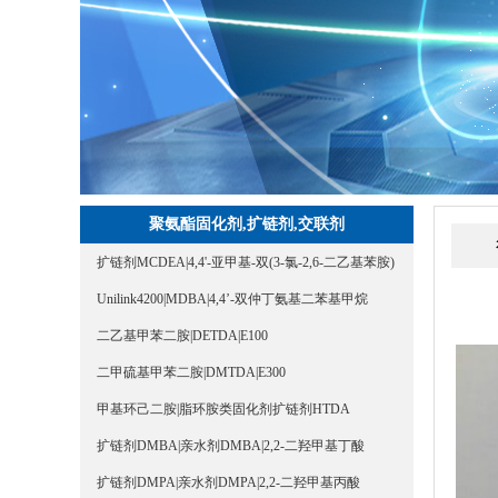
聚氨酯固化剂,扩链剂,交联剂
扩链剂MCDEA|4,4'-亚甲基-双(3-氯-2,6-二乙基苯胺)
Unilink4200|MDBA|4,4’-双仲丁氨基二苯基甲烷
二乙基甲苯二胺|DETDA|E100
二甲硫基甲苯二胺|DMTDA|E300
甲基环己二胺|脂环胺类固化剂扩链剂HTDA
扩链剂DMBA|亲水剂DMBA|2,2-二羟甲基丁酸
扩链剂DMPA|亲水剂DMPA|2,2-二羟甲基丙酸