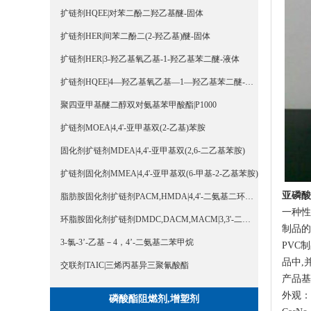
扩链剂HQEE|对苯二酚二羟乙基醚-固体
扩链剂HER|间苯二酚二(2-羟乙基)醚-固体
扩链剂HER|3-羟乙基氧乙基-1-羟乙基苯二醚-液体
扩链剂HQEE|4—羟乙基氧乙基—1—羟乙基苯二醚-液体
聚四亚甲基醚二醇双对氨基苯甲酸酯|P1000
扩链剂MOEA|4,4'-亚甲基双(2-乙基)苯胺
固化剂扩链剂MDEA|4,4'-亚甲基双(2,6-二乙基苯胺)
扩链剂固化剂MMEA|4,4'-亚甲基双(6-甲基-2-乙基苯胺)
亚
磷酸
脂肪胺固化剂扩链剂PACM,HMDA|4,4'-二氨基二环己基甲烷
一种性
环脂胺固化剂扩链剂DMDC,DACM,MACM|3,3'-二甲基-4,4'-二氨基二环己基甲烷
制品的
3-氯-3’-乙基－4，4’-二氨基二苯甲烷
PVC
品中,
交联剂TAIC|三烯丙基异三聚氰酸酯
产品基
外观：
磷酸酯阻燃剂,增塑剂