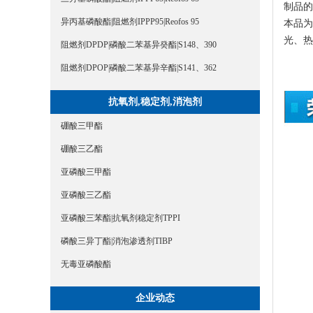
制品的
异丙基磷酸酯|阻燃剂IPPP95|Reofos 95
本品为
光、热
阻燃剂DPDP|磷酸二苯基异癸酯|S148、390
阻燃剂DPOP|磷酸二苯基异辛酯|S141、362
抗氧剂,稳定剂,消泡剂
硼酸三甲酯
硼酸三乙酯
亚磷酸三甲酯
亚磷酸三乙酯
亚磷酸三苯酯|抗氧剂稳定剂TPPI
磷酸三异丁酯|消泡渗透剂TIBP
无毒亚磷酸酯
企业动态