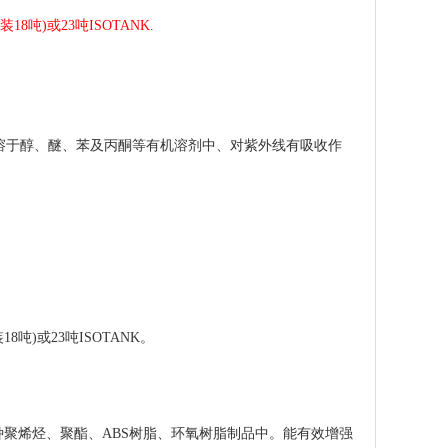
8吨)或23吨ISOTANK.
易溶于醇、醚、苯及丙酮等有机溶剂中、对紫外线有吸收作
8吨)或23吨ISOTANK。
聚烯烃、聚酯、ABS树脂、环氧树脂制品中。能有效增强