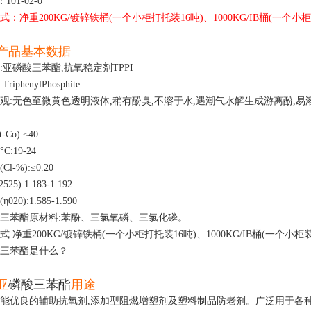
：101-02-0
：净重200KG/镀锌铁桶(一个小柜打托装16吨)、1000KG/IB桶(一个小柜装1
产品基本数据
:亚
磷酸三苯酯
,抗氧稳定剂TPPI
riphenylPhosphite
观:无色至微黄色透明液体,稍有酚臭,不溶于水,遇潮气水解生成游离酚,
-Co):≤40
C:19-24
l-%):≤0.20
25):1.183-1.192
020):1.585-1.590
三苯酯
原材料:苯酚、三氯氧磷、三氯化磷。
:净重200KG/镀锌铁桶(一个小柜打托装16吨)、1000KG/IB桶(一个小柜装1
三苯酯
是什么？
亚
磷酸三苯酯
用途
能优良的辅助抗氧剂,添加型阻燃增塑剂及塑料制品防老剂。广泛用于各种