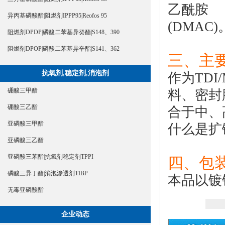
乙酰胺
异丙基磷酸酯|阻燃剂IPPP95|Reofos 95
(DMAC)
阻燃剂DPDP|磷酸二苯基异癸酯|S148、390
阻燃剂DPOP|磷酸二苯基异辛酯|S141、362
三、主
抗氧剂,稳定剂,消泡剂
作为TD
硼酸三甲酯
料、密封
硼酸三乙酯
合于中、
亚磷酸三甲酯
什么是
扩
亚磷酸三乙酯
亚磷酸三苯酯|抗氧剂稳定剂TPPI
四、包
磷酸三异丁酯|消泡渗透剂TIBP
本品以镀锌
无毒亚磷酸酯
企业动态