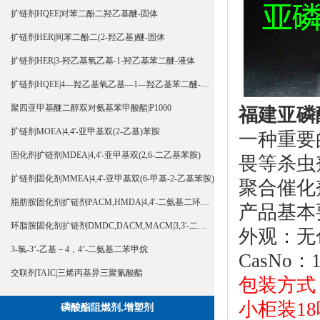
扩链剂HQEE|对苯二酚二羟乙基醚-固体
扩链剂HER|间苯二酚二(2-羟乙基)醚-固体
扩链剂HER|3-羟乙基氧乙基-1-羟乙基苯二醚-液体
扩链剂HQEE|4—羟乙基氧乙基—1—羟乙基苯二醚-液体
聚四亚甲基醚二醇双对氨基苯甲酸酯|P1000
福建
亚
磷
扩链剂MOEA|4,4'-亚甲基双(2-乙基)苯胺
一种重要
固化剂扩链剂MDEA|4,4'-亚甲基双(2,6-二乙基苯胺)
畏等杀虫
扩链剂固化剂MMEA|4,4'-亚甲基双(6-甲基-2-乙基苯胺)
聚合催化
脂肪胺固化剂扩链剂PACM,HMDA|4,4'-二氨基二环己基甲烷
产品基本
环脂胺固化剂扩链剂DMDC,DACM,MACM|3,3'-二甲基-4,4'-二氨基二环己基甲烷
外观：无
3-氯-3’-乙基－4，4’-二氨基二苯甲烷
CasNo：1
交联剂TAIC|三烯丙基异三聚氰酸酯
包装方式：
小柜装18
磷酸酯阻燃剂,增塑剂