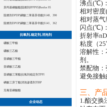
沸点(℃)：
异丙基磷酸酯|阻燃剂IPPP95|Reofos 95
相对密度(水
阻燃剂DPDP|磷酸二苯基异癸酯|S148、390
相对蒸气密
阻燃剂DPOP|磷酸二苯基异辛酯|S141、362
闪点(℃)
折射率nD(
抗氧剂,稳定剂,消泡剂
粘度（25℃
硼酸三甲酯
溶解性：
硼酸三乙酯
剂。
亚磷酸三甲酯
禁配物：
亚磷酸三乙酯
避免接触
亚磷酸三苯酯|抗氧剂稳定剂TPPI
磷酸三异丁酯|消泡渗透剂TIBP
三、产品
无毒亚磷酸酯
1.酯交
企业动态