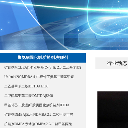
聚氨酯固化剂,扩链剂,交联剂
行业动态
扩链剂MCDEA|4,4'-亚甲基-双(3-氯-2,6-二乙基苯胺)
Unilink4200|MDBA|4,4’-双仲丁氨基二苯基甲烷
二乙基甲苯二胺|DETDA|E100
二甲硫基甲苯二胺|DMTDA|E300
甲基环己二胺|脂环胺类固化剂扩链剂HTDA
扩链剂DMBA|亲水剂DMBA|2,2-二羟甲基丁酸
扩链剂DMPA|亲水剂DMPA|2,2-二羟甲基丙酸