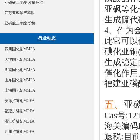
亚磷酸三苯酯 质量标准
亚砜等化
江苏亚磷酸三苯酯
生成硫代
亚磷酸三苯酯 价格
4、作为
行业动态
此它可以
碘化亚铜(C
四川固化剂MMEA
天津固化剂MMEA
生成稳定
湖南固化剂MMEA
催化作用
山东固化剂MMEA
福建
亚
磷
上海固化剂MMEA
安徽扩链剂MOEA
五、
亚
福建扩链剂MOEA
Cas号:121
浙江扩链剂MOEA
海关编码HS
四川扩链剂MOEA
退税:目