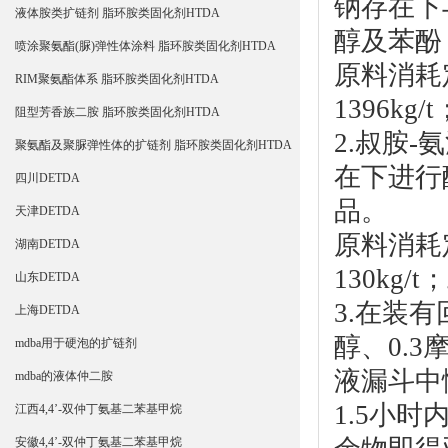
钠存在下
液体胺类扩链剂 脂环胺类固化剂HTDA
醇及苯酚
喷涂聚氨酯(脲)弹性体涂料 脂环胺类固化剂HTDA
原料消耗定
RIM聚氨酯体系 脂环胺类固化剂HTDA
1396kg
阻型芳香族二胺 脂环胺类固化剂HTDA
2.叔胺
聚氨酯及聚脲弹性体的扩链剂 脂环胺类固化剂HTDA
在下进行
四川DETDA
品。
天津DETDA
原料消耗定
湖南DETDA
130kg/
山东DETDA
3.在装
上海DETDA
醇、0.
mdba用于硬泡的扩链剂
液漏斗中
mdba的液体仲二胺
1.5小
江西4,4’-双仲丁氨基二苯基甲烷
安徽4,4’-双仲丁氨基二苯基甲烷