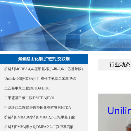
聚氨酯固化剂,扩链剂,交联剂
行业动态
扩链剂MCDEA|4,4'-亚甲基-双(3-氯-2,6-二乙基苯胺)
Unilink4200|MDBA|4,4’-双仲丁氨基二苯基甲烷
二乙基甲苯二胺|DETDA|E100
二甲硫基甲苯二胺|DMTDA|E300
甲基环己二胺|脂环胺类固化剂扩链剂HTDA
扩链剂DMBA|亲水剂DMBA|2,2-二羟甲基丁酸
扩链剂DMPA|亲水剂DMPA|2,2-二羟甲基丙酸