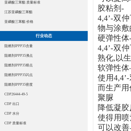
亚磷酸三苯酯 质量标准
胶粘剂-
江苏亚磷酸三苯酯
4,4’-
亚磷酸三苯酯 价格
物与涂敷
硬弹性体
行业动态
4,4’-
阻燃剂IPPP35含量
熟化,以
阻燃剂IPPP35沸点
阻燃剂IPPP35熔点
软弹性体
阻燃剂IPPP35闪点
使用4,4
阻燃剂IPPP35密度
而生产用
CDP26444-49-5
聚脲
CDP 出口
降低凝胶
CDP 水分
使得用喷
CDP 质量标准
可以改善