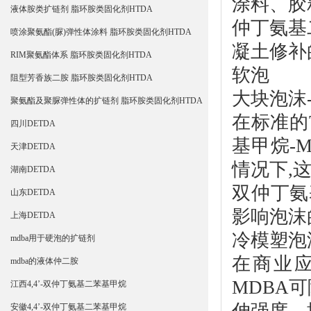
涂料、胶
液体胺类扩链剂 脂环胺类固化剂HTDA
仲丁氨基
喷涂聚氨酯(脲)弹性体涂料 脂环胺类固化剂HTDA
凝土修补
RIM聚氨酯体系 脂环胺类固化剂HTDA
软泡
阻型芳香族二胺 脂环胺类固化剂HTDA
大块泡沫
聚氨酯及聚脲弹性体的扩链剂 脂环胺类固化剂HTDA
在标准的T
四川DETDA
基甲烷-
M
天津DETDA
情况下,
湖南DETDA
双仲丁氨
山东DETDA
影响泡沫
上海DETDA
冷模塑泡
mdba用于硬泡的扩链剂
在商业应
mdba的液体仲二胺
MDBA
可
江西4,4’-双仲丁氨基二苯基甲烷
伸强度、
安徽4,4’-双仲丁氨基二苯基甲烷