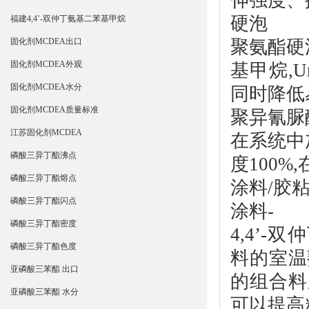
硬泡
福建4,4’-双仲丁氨基二苯基甲烷
聚氨酯硬泡
固化剂MCDEA出口
固化剂MCDEA外观
基甲烷,
U
固化剂MCDEA水分
同时降低
固化剂MCDEA质量标准
聚异氰脲
江苏固化剂MCDEA
在系统中加
磷酸三异丁酯沸点
度100
磷酸三异丁酯熔点
涂料/胶
磷酸三异丁酯闪点
涂料-
磷酸三异丁酯密度
4,4’-
磷酸三异丁酯色度
料的室温
亚磷酸三苯酯 出口
的组合料
亚磷酸三苯酯 水分
可以提高