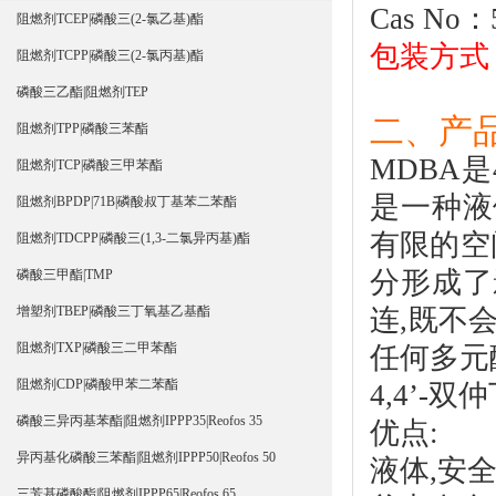
Cas No：5
阻燃剂TCEP|磷酸三(2-氯乙基)酯
包装方式：
阻燃剂TCPP|磷酸三(2-氯丙基)酯
磷酸三乙酯|阻燃剂TEP
二、产
阻燃剂TPP|磷酸三苯酯
MDBA
是
阻燃剂TCP|磷酸三甲苯酯
是一种液
阻燃剂BPDP|71B|磷酸叔丁基苯二苯酯
有限的空
阻燃剂TDCPP|磷酸三(1,3-二氯异丙基)酯
分形成了
磷酸三甲酯|TMP
连,既不
增塑剂TBEP|磷酸三丁氧基乙基酯
阻燃剂TXP|磷酸三二甲苯酯
任何多元
阻燃剂CDP|磷酸甲苯二苯酯
4,4’-双
磷酸三异丙基苯酯|阻燃剂IPPP35|Reofos 35
优点:
异丙基化磷酸三苯酯|阻燃剂IPPP50|Reofos 50
液体,安
三芳基磷酸酯|阻燃剂IPPP65|Reofos 65