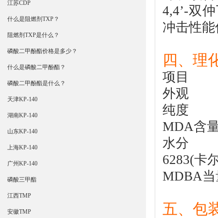
江苏CDP
4,4’-
什么是阻燃剂TXP？
冲击性能
阻燃剂TXP是什么？
磷酸二甲酚酯价格是多少？
四、理
什么是磷酸二甲酚酯？
项目
磷酸二甲酚酯是什么？
外观 
天津KP-140
纯度
湖南KP-140
MDA
山东KP-140
水分 
上海KP-140
6283(卡
广州KP-140
MDBA
磷酸三甲酯
江西TMP
五、包
安徽TMP