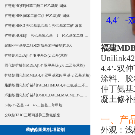
扩链剂HQEE|对苯二酚二羟乙基醚-固体
扩链剂HER|间苯二酚二(2-羟乙基)醚-固体
扩链剂HER|3-羟乙基氧乙基-1-羟乙基苯二醚-液体
扩链剂HQEE|4—羟乙基氧乙基—1—羟乙基苯二醚-液体
福建
MD
聚四亚甲基醚二醇双对氨基苯甲酸酯|P1000
扩链剂MOEA|4,4'-亚甲基双(2-乙基)苯胺
Unilink4
固化剂扩链剂MDEA|4,4'-亚甲基双(2,6-二乙基苯胺)
4,4’-
扩链剂固化剂MMEA|4,4'-亚甲基双(6-甲基-2-乙基苯胺)
涂料、胶
脂肪胺固化剂扩链剂PACM,HMDA|4,4'-二氨基二环己基甲烷
仲丁氨基
环脂胺固化剂扩链剂DMDC,DACM,MACM|3,3'-二甲基-4,4'-二氨基二环己基甲烷
凝土修补
3-氯-3’-乙基－4，4’-二氨基二苯甲烷
交联剂TAIC|三烯丙基异三聚氰酸酯
一、产
外观：浅
磷酸酯阻燃剂,增塑剂