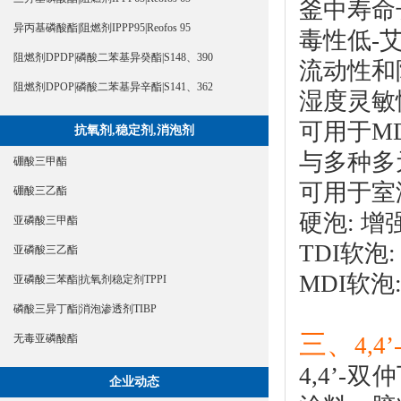
釜中寿命
异丙基磷酸酯|阻燃剂IPPP95|Reofos 95
毒性低-
阻燃剂DPDP|磷酸二苯基异癸酯|S148、390
流动性和
阻燃剂DPOP|磷酸二苯基异辛酯|S141、362
湿度灵敏
可用于M
抗氧剂,稳定剂,消泡剂
与多种多
硼酸三甲酯
可用于室
硼酸三乙酯
硬泡: 
亚磷酸三甲酯
TDI软泡
亚磷酸三乙酯
MDI软泡
亚磷酸三苯酯|抗氧剂稳定剂TPPI
磷酸三异丁酯|消泡渗透剂TIBP
三、
4,
无毒亚磷酸酯
4,4’-
企业动态