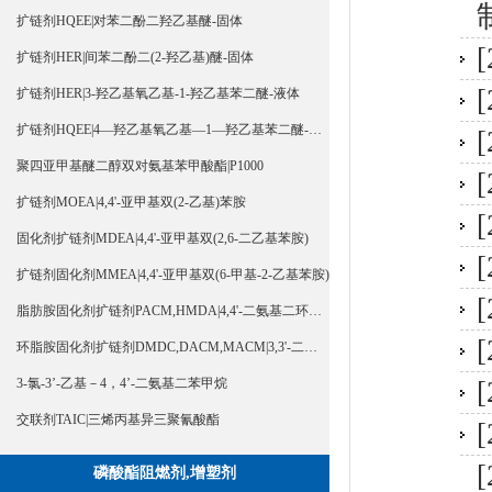
扩链剂HQEE|对苯二酚二羟乙基醚-固体
[
扩链剂HER|间苯二酚二(2-羟乙基)醚-固体
[
扩链剂HER|3-羟乙基氧乙基-1-羟乙基苯二醚-液体
扩链剂HQEE|4—羟乙基氧乙基—1—羟乙基苯二醚-液体
[
聚四亚甲基醚二醇双对氨基苯甲酸酯|P1000
[
扩链剂MOEA|4,4'-亚甲基双(2-乙基)苯胺
[
固化剂扩链剂MDEA|4,4'-亚甲基双(2,6-二乙基苯胺)
[
扩链剂固化剂MMEA|4,4'-亚甲基双(6-甲基-2-乙基苯胺)
[
脂肪胺固化剂扩链剂PACM,HMDA|4,4'-二氨基二环己基甲烷
[
环脂胺固化剂扩链剂DMDC,DACM,MACM|3,3'-二甲基-4,4'-二氨基二环己基甲烷
3-氯-3’-乙基－4，4’-二氨基二苯甲烷
[
交联剂TAIC|三烯丙基异三聚氰酸酯
[
[
磷酸酯阻燃剂,增塑剂