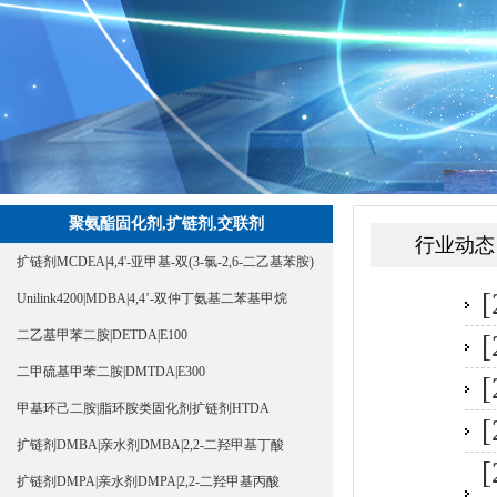
聚氨酯固化剂,扩链剂,交联剂
行业动态
扩链剂MCDEA|4,4'-亚甲基-双(3-氯-2,6-二乙基苯胺)
[
Unilink4200|MDBA|4,4’-双仲丁氨基二苯基甲烷
二乙基甲苯二胺|DETDA|E100
[
二甲硫基甲苯二胺|DMTDA|E300
[
甲基环己二胺|脂环胺类固化剂扩链剂HTDA
[
扩链剂DMBA|亲水剂DMBA|2,2-二羟甲基丁酸
[
扩链剂DMPA|亲水剂DMPA|2,2-二羟甲基丙酸