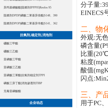
分子量:39
异丙基磷酸酯|阻燃剂IPPP95|Reofos 95
EINECS号
阻燃剂DPDP|磷酸二苯基异癸酯|S148、390
阻燃剂DPOP|磷酸二苯基异辛酯|S141、362
二、物化
抗氧剂,稳定剂,消泡剂
外观:无
硼酸三甲酯
磷含量(P%)
硼酸三乙酯
比重(20℃):
亚磷酸三甲酯
粘度(mpas
亚磷酸三乙酯
酸值(mgKO
亚磷酸三苯酯|抗氧剂稳定剂TPPI
闪点:Min
磷酸三异丁酯|消泡渗透剂TIBP
无毒亚磷酸酯
三、产品
用于PC、
企业动态