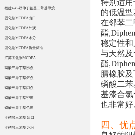
特别适用
福建4,4’-双仲丁氨基二苯基甲烷
的低温型
固化剂MCDEA出口
在邻苯二
固化剂MCDEA外观
酯
,Diphen
固化剂MCDEA水分
稳定性和
固化剂MCDEA质量标准
与天然及
江苏固化剂MCDEA
酯
,Diphen
磷酸三异丁酯沸点
腈橡胶及
磷酸三异丁酯熔点
磷酸二苯
磷酸三异丁酯闪点
基漆合氯
磷酸三异丁酯密度
也非常好
磷酸三异丁酯色度
亚磷酸三苯酯 出口
四、优点
亚磷酸三苯酯 水分