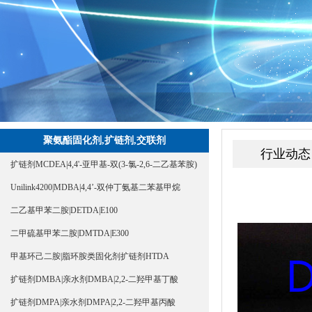
聚氨酯固化剂,扩链剂,交联剂
行业动态
扩链剂MCDEA|4,4'-亚甲基-双(3-氯-2,6-二乙基苯胺)
Unilink4200|MDBA|4,4’-双仲丁氨基二苯基甲烷
二乙基甲苯二胺|DETDA|E100
二甲硫基甲苯二胺|DMTDA|E300
甲基环己二胺|脂环胺类固化剂扩链剂HTDA
扩链剂DMBA|亲水剂DMBA|2,2-二羟甲基丁酸
扩链剂DMPA|亲水剂DMPA|2,2-二羟甲基丙酸