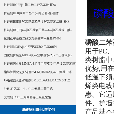
扩链剂HQEE|对苯二酚二羟乙基醚-固体
扩链剂HER|间苯二酚二(2-羟乙基)醚-固体
扩链剂HER|3-羟乙基氧乙基-1-羟乙基苯二醚-液体
扩链剂HQEE|4—羟乙基氧乙基—1—羟乙基苯二醚-液体
聚四亚甲基醚二醇双对氨基苯甲酸酯|P1000
磷酸二苯
扩链剂MOEA|4,4'-亚甲基双(2-乙基)苯胺
用于PC、
固化剂扩链剂MDEA|4,4'-亚甲基双(2,6-二乙基苯胺)
类树脂中
扩链剂固化剂MMEA|4,4'-亚甲基双(6-甲基-2-乙基苯胺)
优势,用
脂肪胺固化剂扩链剂PACM,HMDA|4,4'-二氨基二环己基甲烷
低温下须
环脂胺固化剂扩链剂DMDC,DACM,MACM|3,3'-二甲基-4,4'-二氨基二环己基甲烷
烯类电线
3-氯-3’-乙基－4，4’-二氨基二苯甲烷
惠。它适
交联剂TAIC|三烯丙基异三聚氰酸酯
件、护墙
磷酸酯阻燃剂,增塑剂
产品基本