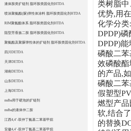
类树脂中
液体胺类扩链剂 脂环胺类固化剂HTDA
优势,用
喷涂聚氨酯(脲)弹性体涂料 脂环胺类固化剂HTDA
化学分类
RIM聚氨酯体系 脂环胺类固化剂HTDA
DPDP)
磷
阻型芳香族二胺 脂环胺类固化剂HTDA
DPDP)
聚氨酯及聚脲弹性体的扩链剂 脂环胺类固化剂HTDA
磷酸二苯
四川DETDA
效磷酸酯
天津DETDA
的产品,
湖南DETDA
磷酸二苯
山东DETDA
上海DETDA
假塑型P
mdba用于硬泡的扩链剂
燃型产品
mdba的液体仲二胺
软,结合
江西4,4’-双仲丁氨基二苯基甲烷
的替换D
安徽4,4’-双仲丁氨基二苯基甲烷