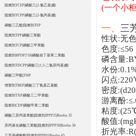
(一个小柜
阻燃剂TCEP|磷酸三(2-氯乙基)酯
阻燃剂TCPP|磷酸三(2-氯丙基)酯
一、
三
磷酸三乙酯|阻燃剂TEP
阻燃剂TPP|磷酸三苯酯
性状:无
阻燃剂TCP|磷酸三甲苯酯
色度:≤56
阻燃剂BPDP|71B|磷酸叔丁基苯二苯酯
磷含量:BY
阻燃剂TDCPP|磷酸三(1,3-二氯异丙基)酯
水份:0.1
磷酸三甲酯|TMP
闪点:220
增塑剂TBEP|磷酸三丁氧基乙基酯
密度:(d20)
阻燃剂TXP|磷酸三二甲苯酯
游离酚:≤.
阻燃剂CDP|磷酸甲苯二苯酯
粘度:(25℃
磷酸三异丙基苯酯|阻燃剂IPPP35|Reofos 35
酸值:(mg
异丙基化磷酸三苯酯|阻燃剂IPPP50|Reofos 50
折光率:R(n
三芳基磷酸酯|阻燃剂IPPP65|Reofos 65