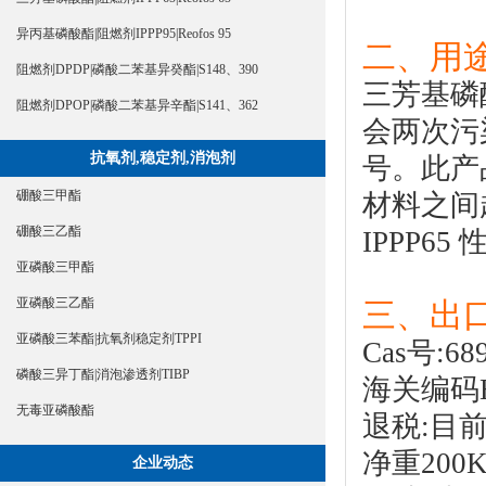
异丙基磷酸酯|阻燃剂IPPP95|Reofos 95
二、用途
阻燃剂DPDP|磷酸二苯基异癸酯|S148、390
三芳基磷
阻燃剂DPOP|磷酸二苯基异辛酯|S141、362
会两次污
抗氧剂,稳定剂,消泡剂
号。此产
硼酸三甲酯
材料之间
硼酸三乙酯
IPPP65 
亚磷酸三甲酯
亚磷酸三乙酯
三、出
亚磷酸三苯酯|抗氧剂稳定剂TPPI
Cas号:689
磷酸三异丁酯|消泡渗透剂TIBP
海关编码HS
无毒亚磷酸酯
退税:目
净重200
企业动态