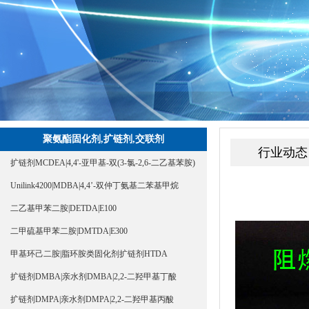
聚氨酯固化剂,扩链剂,交联剂
行业动态
扩链剂MCDEA|4,4'-亚甲基-双(3-氯-2,6-二乙基苯胺)
Unilink4200|MDBA|4,4’-双仲丁氨基二苯基甲烷
二乙基甲苯二胺|DETDA|E100
二甲硫基甲苯二胺|DMTDA|E300
甲基环己二胺|脂环胺类固化剂扩链剂HTDA
扩链剂DMBA|亲水剂DMBA|2,2-二羟甲基丁酸
扩链剂DMPA|亲水剂DMPA|2,2-二羟甲基丙酸