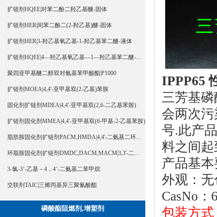
扩链剂HQEE|对苯二酚二羟乙基醚-固体
扩链剂HER|间苯二酚二(2-羟乙基)醚-固体
扩链剂HER|3-羟乙基氧乙基-1-羟乙基苯二醚-液体
扩链剂HQEE|4—羟乙基氧乙基—1—羟乙基苯二醚-液体
聚四亚甲基醚二醇双对氨基苯甲酸酯|P1000
IPPP65
扩链剂MOEA|4,4'-亚甲基双(2-乙基)苯胺
三芳基磷
固化剂扩链剂MDEA|4,4'-亚甲基双(2,6-二乙基苯胺)
会两次污
扩链剂固化剂MMEA|4,4'-亚甲基双(6-甲基-2-乙基苯胺)
号.此产
脂肪胺固化剂扩链剂PACM,HMDA|4,4'-二氨基二环己基甲烷
环脂胺固化剂扩链剂DMDC,DACM,MACM|3,3'-二甲基-4,4'-二氨基二环己基甲烷
产品基本
3-氯-3’-乙基－4，4’-二氨基二苯甲烷
外观：无
交联剂TAIC|三烯丙基异三聚氰酸酯
CasNo：6
磷酸酯阻燃剂,增塑剂
包装方式：