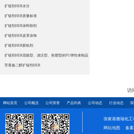
扩链剂HER水分
扩链剂HER质量标准
扩链剂HER涂料助剂
扩链剂HER皮革涂饰
扩链剂HER胶粘剂
扩链剂HER混炼型、浇注型、热塑型的PU弹性体制品
芳香族二醇扩链剂HER
访
网站首页
公司概况
公司荣誉
产品列表
公司动态
行业动态
联
张家港雅瑞化工
网站地图
备案