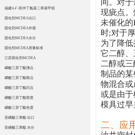
间。对于
福建4,4’-双仲丁氨基二苯基甲烷
现疵点。
固化剂MCDEA出口
未催化的H
固化剂MCDEA外观
时;对于
固化剂MCDEA水分
为了降低
固化剂MCDEA质量标准
它二醇、
江苏固化剂MCDEA
二醇或三醇
磷酸三异丁酯沸点
制品的某
磷酸三异丁酯熔点
物混合或
磷酸三异丁酯闪点
或是由于
磷酸三异丁酯密度
模具过早
磷酸三异丁酯色度
亚磷酸三苯酯 出口
二、应
亚磷酸三苯酯 水分