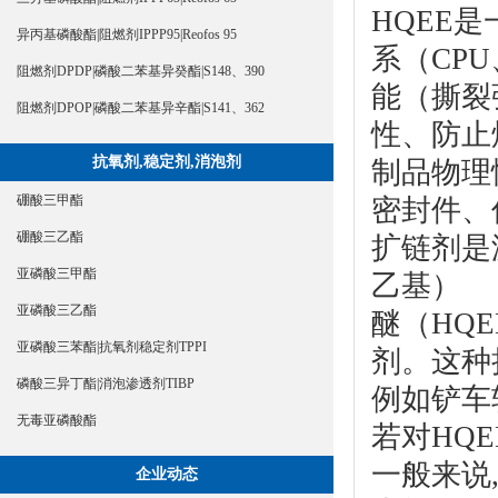
HQEE
异丙基磷酸酯|阻燃剂IPPP95|Reofos 95
系（CP
阻燃剂DPDP|磷酸二苯基异癸酯|S148、390
能（撕裂
阻燃剂DPOP|磷酸二苯基异辛酯|S141、362
性、防止
抗氧剂,稳定剂,消泡剂
制品物理
硼酸三甲酯
密封件、
硼酸三乙酯
扩链剂是
亚磷酸三甲酯
乙基）
亚磷酸三乙酯
醚（HQ
亚磷酸三苯酯|抗氧剂稳定剂TPPI
剂。这种
磷酸三异丁酯|消泡渗透剂TIBP
例如铲车
无毒亚磷酸酯
若对HQ
一般来说
企业动态