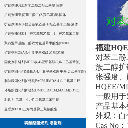
扩链剂HQEE|对苯二酚二羟乙基醚-固体
扩链剂HER|间苯二酚二(2-羟乙基)醚-固体
扩链剂HER|3-羟乙基氧乙基-1-羟乙基苯二醚-液体
扩链剂HQEE|4—羟乙基氧乙基—1—羟乙基苯二醚-液体
聚四亚甲基醚二醇双对氨基苯甲酸酯|P1000
福建HQE
扩链剂MOEA|4,4'-亚甲基双(2-乙基)苯胺
对苯二酚
固化剂扩链剂MDEA|4,4'-亚甲基双(2,6-二乙基苯胺)
族二醇扩
扩链剂固化剂MMEA|4,4'-亚甲基双(6-甲基-2-乙基苯胺)
张强度、
脂肪胺固化剂扩链剂PACM,HMDA|4,4'-二氨基二环己基甲烷
HQEE/
环脂胺固化剂扩链剂DMDC,DACM,MACM|3,3'-二甲基-4,4'-二氨基二环己基甲烷
一般用于
3-氯-3’-乙基－4，4’-二氨基二苯甲烷
产品基本
交联剂TAIC|三烯丙基异三聚氰酸酯
外观：白
磷酸酯阻燃剂,增塑剂
Cas No：1