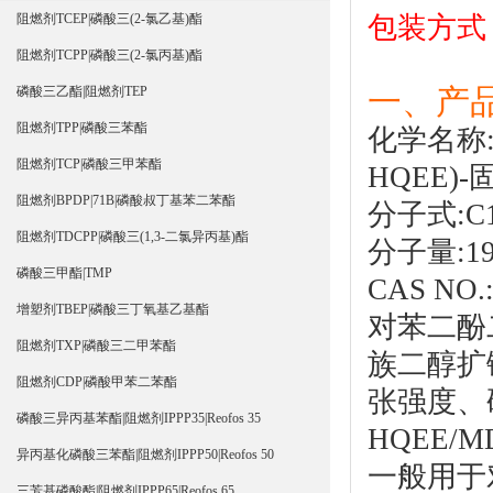
包装方式
阻燃剂TCEP|磷酸三(2-氯乙基)酯
阻燃剂TCPP|磷酸三(2-氯丙基)酯
一、产
磷酸三乙酯|阻燃剂TEP
阻燃剂TPP|磷酸三苯酯
化学名称:
阻燃剂TCP|磷酸三甲苯酯
HQEE
)-
阻燃剂BPDP|71B|磷酸叔丁基苯二苯酯
分子式:C1
阻燃剂TDCPP|磷酸三(1,3-二氯异丙基)酯
分子量:19
磷酸三甲酯|TMP
CAS NO.:
增塑剂TBEP|磷酸三丁氧基乙基酯
对苯二酚
阻燃剂TXP|磷酸三二甲苯酯
族二醇扩
阻燃剂CDP|磷酸甲苯二苯酯
张强度、
磷酸三异丙基苯酯|阻燃剂IPPP35|Reofos 35
HQEE/
异丙基化磷酸三苯酯|阻燃剂IPPP50|Reofos 50
一般用于
三芳基磷酸酯|阻燃剂IPPP65|Reofos 65