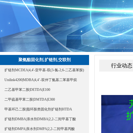
聚氨酯固化剂,扩链剂,交联剂
行业动态
扩链剂MCDEA|4,4'-亚甲基-双(3-氯-2,6-二乙基苯胺)
Unilink4200|MDBA|4,4’-双仲丁氨基二苯基甲烷
二乙基甲苯二胺|DETDA|E100
二甲硫基甲苯二胺|DMTDA|E300
甲基环己二胺|脂环胺类固化剂扩链剂HTDA
扩链剂DMBA|亲水剂DMBA|2,2-二羟甲基丁酸
扩链剂DMPA|亲水剂DMPA|2,2-二羟甲基丙酸