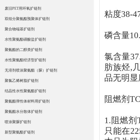
废旧PET用环氧扩链剂
粘度38-4
双组分聚氨酯预聚体扩链剂
聚合物端基扩链剂
磷含量10.
水性聚氨酯磺酸盐扩链剂
聚氨酯的二醇类扩链剂
氯含量3
水性聚氨酯经济型扩链剂
肪族烃,
无溶剂喷涂聚氨酯（脲）扩链剂
品无明显
聚氯乙烯树脂扩链剂
结晶性水性聚氨酯扩链剂
阻燃剂TC
聚氨酯弹性体材料用扩链剂
聚氨酯水分散体扩链剂
1.
阻燃剂T
喷涂聚脲扩链剂
只能在2
新型聚氨酯扩链剂