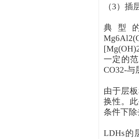
（3）插
典型
Mg6A
[Mg(O
一定的范
CO32
由于层板
换性。此
条件下除
LDHs