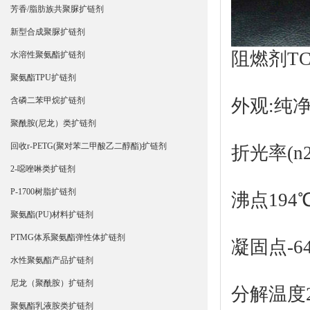
芳香/脂肪族共聚脲扩链剂
新型合成聚脲扩链剂
阻燃剂TC
水溶性聚氨酯扩链剂
聚氨酯TPU扩链剂
外观:纯
含磷二苯甲烷扩链剂
聚酰胺(尼龙）类扩链剂
回收r-PETG(聚对苯二甲酸乙二醇酯)扩链剂
折光率(n20
2-噁唑啉类扩链剂
P-1700树脂扩链剂
沸点194
聚氨酯(PU)材料扩链剂
PTMG体系聚氨酯弹性体扩链剂
凝固点-6
水性聚氨酯产品扩链剂
尼龙（聚酰胺）扩链剂
分解温度24
聚氨酯乳液胺类扩链剂