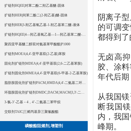
扩链剂HQEE|对苯二酚二羟乙基醚-固体
阴离子型
扩链剂HER|间苯二酚二(2-羟乙基)醚-固体
的可调变
扩链剂HER|3-羟乙基氧乙基-1-羟乙基苯二醚-液体
扩链剂HQEE|4—羟乙基氧乙基—1—羟乙基苯二醚-液体
都得到了
聚四亚甲基醚二醇双对氨基苯甲酸酯|P1000
扩链剂MOEA|4,4'-亚甲基双(2-乙基)苯胺
无卤高抑
固化剂扩链剂MDEA|4,4'-亚甲基双(2,6-二乙基苯胺)
胶、涂料
扩链剂固化剂MMEA|4,4'-亚甲基双(6-甲基-2-乙基苯胺)
年代后期
脂肪胺固化剂扩链剂PACM,HMDA|4,4'-二氨基二环己基甲烷
环脂胺固化剂扩链剂DMDC,DACM,MACM|3,3'-二甲基-4,4'-二氨基二环己基甲烷
从我国镁
3-氯-3’-乙基－4，4’-二氨基二苯甲烷
断我国镁
交联剂TAIC|三烯丙基异三聚氰酸酯
内，我国
峰期。
磷酸酯阻燃剂,增塑剂