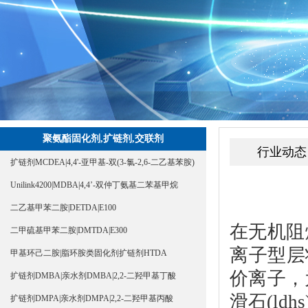
聚氨酯固化剂,扩链剂,交联剂
行业动态
扩链剂MCDEA|4,4'-亚甲基-双(3-氯-2,6-二乙基苯胺)
Unilink4200|MDBA|4,4’-双仲丁氨基二苯基甲烷
二乙基甲苯二胺|DETDA|E100
在无机阻
二甲硫基甲苯二胺|DMTDA|E300
离子型层
甲基环己二胺|脂环胺类固化剂扩链剂HTDA
价离子，
扩链剂DMBA|亲水剂DMBA|2,2-二羟甲基丁酸
滑石(ldhs
扩链剂DMPA|亲水剂DMPA|2,2-二羟甲基丙酸